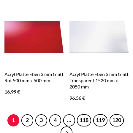
Acryl Platte Eben 3 mm Glatt
Acryl Platte Eben 3 mm Glatt
Rot 500 mm x 500 mm
Transparent 1520 mm x
2050 mm
16,99
€
96,56
€
1
2
3
4
…
118
119
120