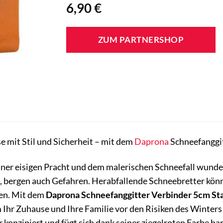
6,90
€
ZUM PARTNERSHOP
e mit Stil und Sicherheit – mit dem
Daprona
Schneefanggit
ner eisigen Pracht und dem malerischen Schneefall wunder
bergen auch Gefahren. Herabfallende Schneebretter könne
en. Mit dem
Daprona Schneefanggitter Verbinder 5cm Sta
 Ihr Zuhause und Ihre Familie vor den Risiken des Winters
er konzipiert und fügt sich dank seiner ziegelroten Farbe h