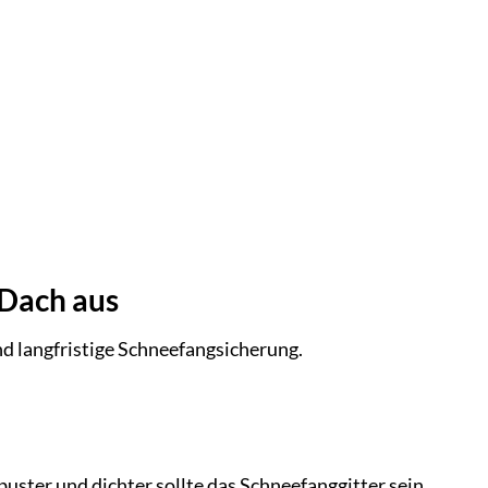
 Dach aus
nd langfristige Schneefangsicherung.
obuster und dichter sollte das Schneefanggitter sein.