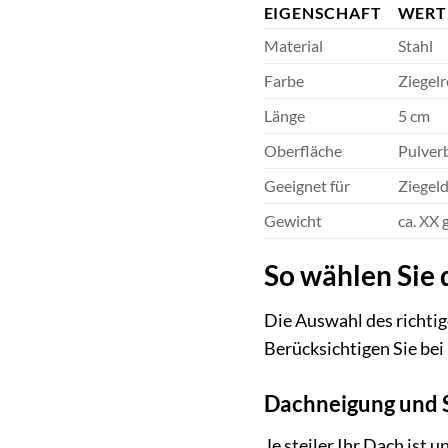
EIGENSCHAFT
WERT
Material
Stahl
Farbe
Ziegelr
Länge
5 cm
Oberfläche
Pulver
Geeignet für
Ziegel
Gewicht
ca. XX 
So wählen Sie 
Die Auswahl des richtig
Berücksichtigen Sie bei
Dachneigung und 
Je steiler Ihr Dach ist 