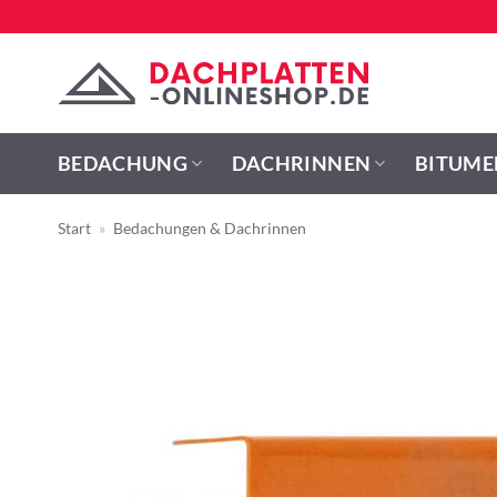
Zum
Inhalt
springen
BEDACHUNG
DACHRINNEN
BITUME
Start
»
Bedachungen & Dachrinnen