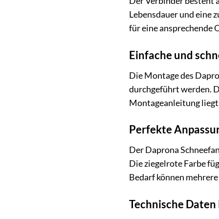
Der Verbinder besteht a
Lebensdauer und eine zu
für eine ansprechende O
Einfache und schn
Die Montage des Dapron
durchgeführt werden. De
Montageanleitung liegt 
Perfekte Anpassun
Der Daprona Schneefangg
Die ziegelrote Farbe fü
Bedarf können mehrere 
Technische Daten 