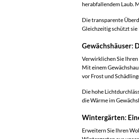
herabfallendem Laub. M
Die transparente Überda
Gleichzeitig schützt si
Gewächshäuser: D
Verwirklichen Sie Ihre
Mit einem Gewächshaus 
vor Frost und Schädling
Die hohe Lichtdurchläss
die Wärme im Gewächs
Wintergärten: Ein
Erweitern Sie Ihren Woh