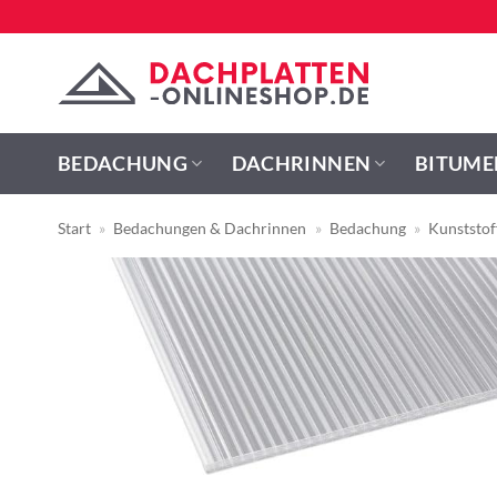
Zum
Inhalt
springen
BEDACHUNG
DACHRINNEN
BITUME
Start
»
Bedachungen & Dachrinnen
»
Bedachung
»
Kunststo