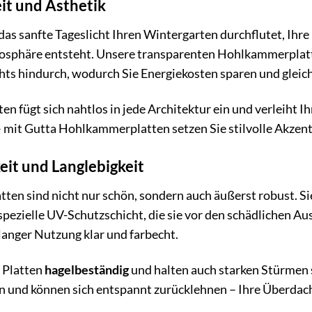
it und Ästhetik
 das sanfte Tageslicht Ihren Wintergarten durchflutet, Ihre
sphäre entsteht. Unsere transparenten Hohlkammerplatte
chts hindurch, wodurch Sie Energiekosten sparen und glei
tten fügt sich nahtlos in jede Architektur ein und verleiht
 mit Gutta Hohlkammerplatten setzen Sie stilvolle Akzent
it und Langlebigkeit
en sind nicht nur schön, sondern auch äußerst robust. Si
spezielle UV-Schutzschicht, die sie vor den schädlichen A
langer Nutzung klar und farbecht.
 Platten
hagelbeständig
und halten auch starken Stürmen 
und können sich entspannt zurücklehnen – Ihre Überdachu