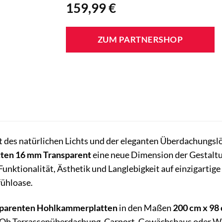
159,99
€
ZUM PARTNERSHOP
 des natürlichen Lichts und der eleganten Überdachungsl
en 16 mm Transparent
eine neue Dimension der Gestaltu
Funktionalität, Ästhetik und Langlebigkeit auf einzigarti
fühloase.
sparenten Hohlkammerplatten
in den Maßen
200 cm x 98
 Ob Terrassenüberdachung, Carport, Gewächshaus oder Wint