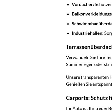
Vordächer:
Schützen
Balkonverkleidunge
Schwimmbadüberda
Industriehallen:
Sorg
Terrassenüberdach
Verwandeln Sie Ihre Ter
Sommerregen oder strah
Unsere transparenten H
Genießen Sie entspannt
Carports: Schutz f
Ihr Auto ist Ihr treuer 