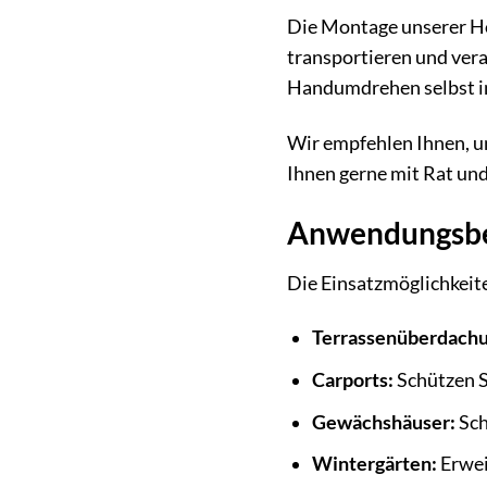
Die Montage unserer Hoh
transportieren und ver
Handumdrehen selbst in
Wir empfehlen Ihnen, un
Ihnen gerne mit Rat und 
Anwendungsbe
Die Einsatzmöglichkeit
Terrassenüberdach
Carports:
Schützen S
Gewächshäuser:
Sch
Wintergärten:
Erwei