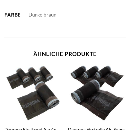
FARBE
Dunkelbraun
ÄHNLICHE PRODUKTE
Daprona Firstband Alu 4x
Daprona Firstrolle Alu Super