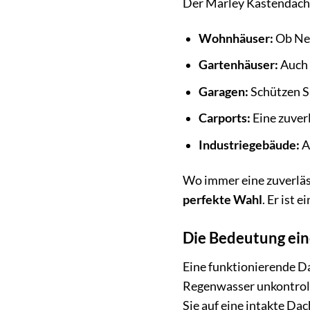
Der Marley Kastendachri
Wohnhäuser:
Ob Neu
Gartenhäuser:
Auch 
Garagen:
Schützen Si
Carports:
Eine zuver
Industriegebäude:
A
Wo immer eine zuverläs
perfekte Wahl
. Er ist e
Die Bedeutung ei
Eine funktionierende D
Regenwasser unkontrolli
Sie auf eine intakte Da