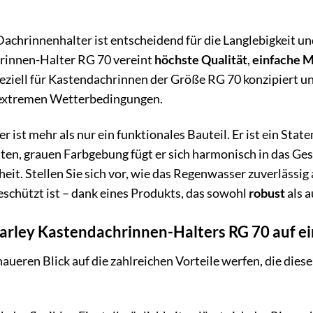
Dachrinnenhalter ist entscheidend für die Langlebigkeit 
rinnen-Halter RG 70 vereint
höchste Qualität
,
einfache 
peziell für Kastendachrinnen der Größe RG 70 konzipiert un
i extremen Wetterbedingungen.
 ist mehr als nur ein funktionales Bauteil. Er ist ein Stat
nten, grauen Farbgebung fügt er sich harmonisch in das Ge
eit. Stellen Sie sich vor, wie das Regenwasser zuverlässig
schützt ist – dank eines Produkts, das sowohl
robust
als 
Marley Kastendachrinnen-Halters RG 70 auf ei
aueren Blick auf die zahlreichen Vorteile werfen, die dies