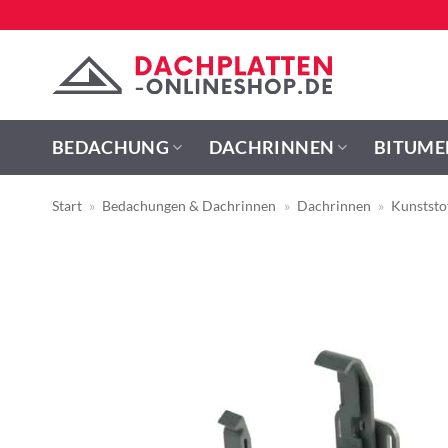
Zum
Inhalt
springen
BEDACHUNG
DACHRINNEN
BITUME
Start
»
Bedachungen & Dachrinnen
»
Dachrinnen
»
Kunststo