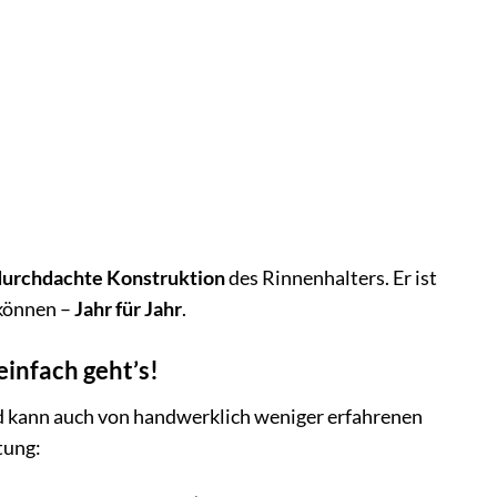
durchdachte Konstruktion
des Rinnenhalters. Er ist
 können –
Jahr für Jahr
.
infach geht’s!
d kann auch von handwerklich weniger erfahrenen
tung: