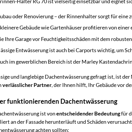
nnen-Halter RG 70 ist vielseitig einsetzbar und eignet s
bau oder Renovierung – der Rinnenhalter sorgt für eine 
kleinere Gebäude wie Gartenhäuser profitieren von einer 
e Ihre Garage vor Feuchtigkeitsschäden mit dem robusten
lässige Entwässerung ist auch bei Carports wichtig, um S
uch im gewerblichen Bereich ist der Marley Kastendachri
sige und langlebige Dachentwässerung gefragt ist, ist de
in
verlässlicher Partner
, der Ihnen hilft, Ihr Gebäude vor 
ner funktionierenden Dachentwässerung
achentwässerung ist von
entscheidender Bedeutung
für d
ert an der Fassade herunterläuft und Schäden verursacht.
chentwässerung achten sollten: