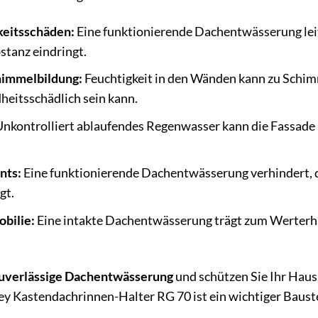
keitsschäden:
Eine funktionierende Dachentwässerung leit
stanz eindringt.
immelbildung:
Feuchtigkeit in den Wänden kann zu Schimm
eitsschädlich sein kann.
nkontrolliert ablaufendes Regenwasser kann die Fassade
nts:
Eine funktionierende Dachentwässerung verhindert, da
gt.
bilie:
Eine intakte Dachentwässerung trägt zum Werterhal
uverlässige Dachentwässerung
und schützen Sie Ihr Hau
y Kastendachrinnen-Halter RG 70 ist ein wichtiger Bauste