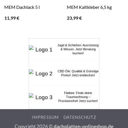
MEM Dachlack 5 l
MEM Kaltkleber 6,5 kg
11,99
€
23,99
€
Jagd & Schießen: Ausrüstung
& Wissen. Jetzt Beratung
buchen!
CBD Öle: Qualität & Günstige
Preise! Jetzt entdecken!
Flatbee: Finde deine
Traumwohnung –
Provisionsfrei! Jetzt suchen!
IMPRESSUM
DATENSCHUTZ
Copyright 2026 ©
dachplatten-onlineshop.de