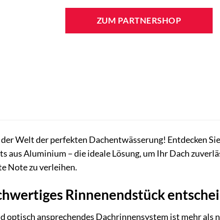
ZUM PARTNERSHOP
 der Welt der perfekten Dachentwässerung! Entdecken Si
s aus Aluminium – die ideale Lösung, um Ihr Dach zuverläs
e Note zu verleihen.
hwertiges Rinnenendstück entschei
d optisch ansprechendes Dachrinnensystem ist mehr als nu