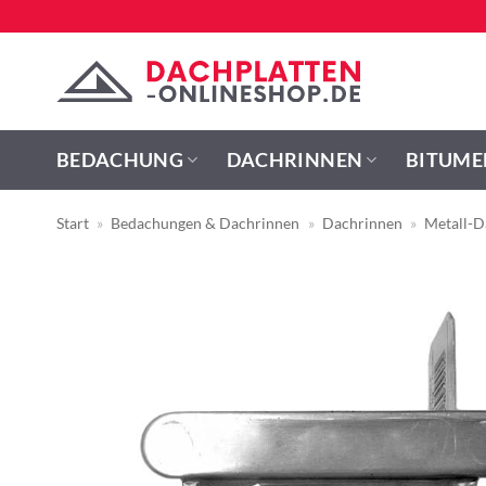
Zum
Inhalt
springen
BEDACHUNG
DACHRINNEN
BITUME
Start
»
Bedachungen & Dachrinnen
»
Dachrinnen
»
Metall-D