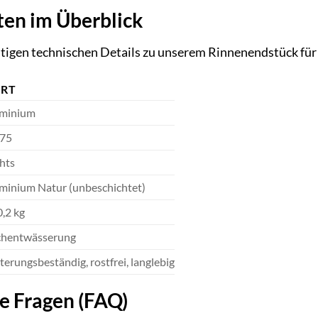
ten im Überblick
chtigen technischen Details zu unserem Rinnenendstück fü
RT
minium
75
hts
minium Natur (unbeschichtet)
0,2 kg
hentwässerung
terungsbeständig, rostfrei, langlebig
te Fragen (FAQ)