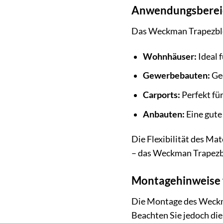
Anwendungsberei
Das Weckman Trapezblec
Wohnhäuser:
Ideal 
Gewerbebauten:
Gee
Carports:
Perfekt fü
Anbauten:
Eine gute
Die Flexibilität des Ma
– das Weckman Trapezble
Montagehinweise f
Die Montage des Weckma
Beachten Sie jedoch die