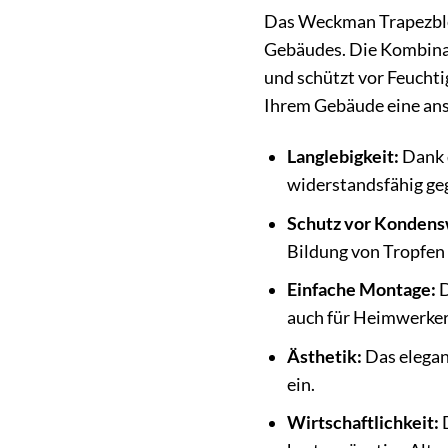
Das Weckman Trapezblech
Gebäudes. Die Kombinat
und schützt vor Feuchti
Ihrem Gebäude eine ans
Langlebigkeit:
Dank d
widerstandsfähig ge
Schutz vor Kondens
Bildung von Tropfen
Einfache Montage:
D
auch für Heimwerker
Ästhetik:
Das elegan
ein.
Wirtschaftlichkeit:
D