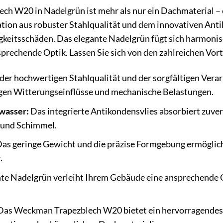
 W20 in Nadelgrün ist mehr als nur ein Dachmaterial – es 
ion aus robuster Stahlqualität und dem innovativen Anti
gkeitsschäden. Das elegante Nadelgrün fügt sich harmonis
prechende Optik. Lassen Sie sich von den zahlreichen Vor
er hochwertigen Stahlqualität und der sorgfältigen Ver
gen Witterungseinflüsse und mechanische Belastungen.
wasser:
Das integrierte Antikondensvlies absorbiert zuve
 und Schimmel.
as geringe Gewicht und die präzise Formgebung ermöglich
.
te Nadelgrün verleiht Ihrem Gebäude eine ansprechende O
as Weckman Trapezblech W20 bietet ein hervorragendes Pr