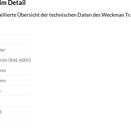
im Detail
taillierte Übersicht der technischen Daten des Weckman 
T
ter
rün (RAL 6005)
 mm
 mm
m
g