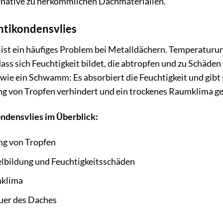
rnative zu herkömmlichen Dachmaterialien.
Antikondensvlies
st ein häufiges Problem bei Metalldächern. Temperaturun
ass sich Feuchtigkeit bildet, die abtropfen und zu Schäd
ie ein Schwamm: Es absorbiert die Feuchtigkeit und gibt
ng von Tropfen verhindert und ein trockenes Raumklima ge
ondensvlies im Überblick:
ng von Tropfen
lbildung und Feuchtigkeitsschäden
mklima
uer des Daches