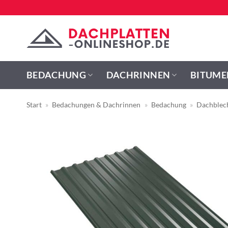
Zum
Inhalt
springen
BEDACHUNG
DACHRINNEN
BITUME
Start
»
Bedachungen & Dachrinnen
»
Bedachung
»
Dachblec