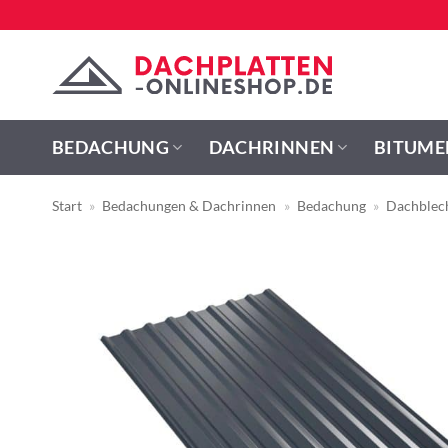
Zum
Inhalt
springen
BEDACHUNG
DACHRINNEN
BITUME
Start
»
Bedachungen & Dachrinnen
»
Bedachung
»
Dachblec