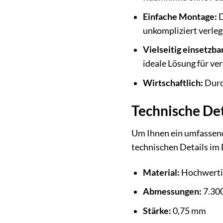
Einfache Montage:
D
unkompliziert verleg
Vielseitig einsetzbar
ideale Lösung für v
Wirtschaftlich:
Durc
Technische Det
Um Ihnen ein umfassend
technischen Details im 
Material:
Hochwertig
Abmessungen:
7.300
Stärke:
0,75 mm