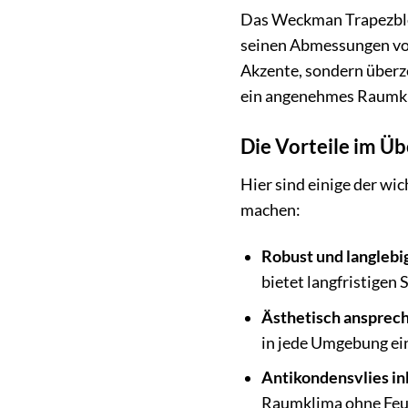
Das Weckman Trapezblech
seinen Abmessungen v
Akzente, sondern überz
ein angenehmes Raumkli
Die Vorteile im Ü
Hier sind einige der wi
machen:
Robust und langlebi
bietet langfristigen 
Ästhetisch ansprec
in jede Umgebung ei
Antikondensvlies in
Raumklima ohne Feu