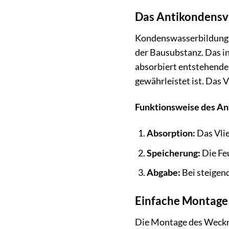
Das Antikondensvl
Kondenswasserbildung u
der Bausubstanz. Das i
absorbiert entstehende
gewährleistet ist. Das 
Funktionsweise des An
Absorption:
Das Vlie
Speicherung:
Die Feu
Abgabe:
Bei steigend
Einfache Montage 
Die Montage des Weckma