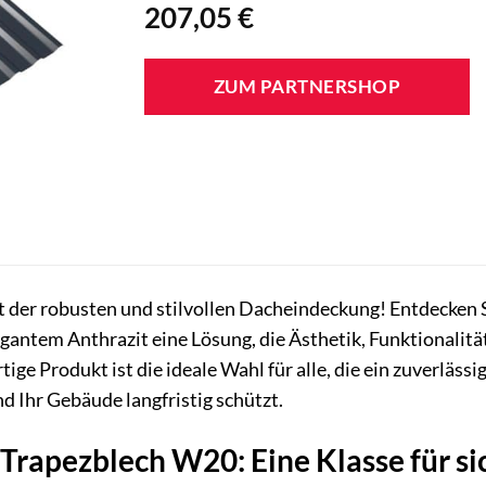
207,05
€
ZUM PARTNERSHOP
 der robusten und stilvollen Dacheindeckung! Entdecken 
egantem Anthrazit eine Lösung, die Ästhetik, Funktionalit
tige Produkt ist die ideale Wahl für alle, die ein zuverläs
d Ihr Gebäude langfristig schützt.
rapezblech W20: Eine Klasse für si