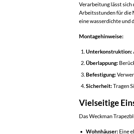
Verarbeitung lässt sich 
Arbeitsstunden für die
eine wasserdichte und 
Montagehinweise:
Unterkonstruktion:
Überlappung:
Berück
Befestigung:
Verwend
Sicherheit:
Tragen Si
Vielseitige Ei
Das Weckman Trapezblec
Wohnhäuser:
Eine e