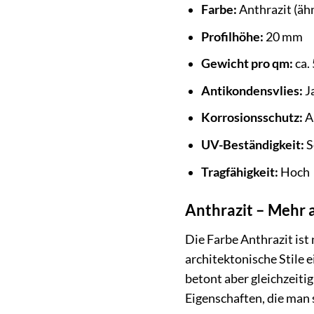
Farbe:
Anthrazit (äh
Profilhöhe:
20 mm
Gewicht pro qm:
ca. 
Antikondensvlies:
Ja
Korrosionsschutz:
A
UV-Beständigkeit:
S
Tragfähigkeit:
Hoch
Anthrazit – Mehr a
Die Farbe Anthrazit ist 
architektonische Stile 
betont aber gleichzeitig
Eigenschaften, die man