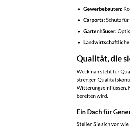
Gewerbebauten:
Rob
Carports:
Schutz für
Gartenhäuser:
Optis
Landwirtschaftlich
Qualität, die s
Weckman steht für Quali
strengen Qualitätskontr
Witterungseinflüssen. 
bereiten wird.
Ein Dach für Gene
Stellen Sie sich vor, wi