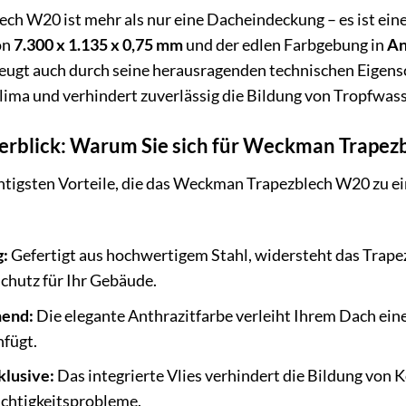
 W20 ist mehr als nur eine Dacheindeckung – es ist eine 
on
7.300 x 1.135 x 0,75 mm
und der edlen Farbgebung in
An
eugt auch durch seine herausragenden technischen Eigensc
ma und verhindert zuverlässig die Bildung von Tropfwass
berblick: Warum Sie sich für Weckman Trapez
chtigsten Vorteile, die das Weckman Trapezblech W20 zu e
g:
Gefertigt aus hochwertigem Stahl, widersteht das Tra
Schutz für Ihr Gebäude.
hend:
Die elegante Anthrazitfarbe verleiht Ihrem Dach ein
nfügt.
klusive:
Das integrierte Vlies verhindert die Bildung von
chtigkeitsprobleme.