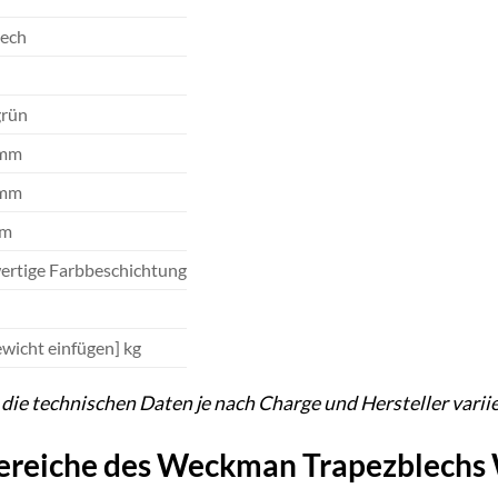
lech
grün
 mm
 mm
mm
rtige Farbbeschichtung
ewicht einfügen] kg
s die technischen Daten je nach Charge und Hersteller varii
reiche des Weckman Trapezblechs