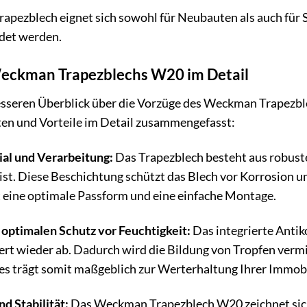
apezblech eignet sich sowohl für Neubauten als auch für
et werden.
Weckman Trapezblechs W20 im Detail
sseren Überblick über die Vorzüge des Weckman Trapezble
ten und Vorteile im Detail zusammengefasst:
al und Verarbeitung:
Das Trapezblech besteht aus robust
st. Diese Beschichtung schützt das Blech vor Korrosion un
t eine optimale Passform und eine einfache Montage.
 optimalen Schutz vor Feuchtigkeit:
Das integrierte Anti
liert wieder ab. Dadurch wird die Bildung von Tropfen ver
es trägt somit maßgeblich zur Werterhaltung Ihrer Immobil
d Stabilität:
Das Weckman Trapezblech W20 zeichnet sich d