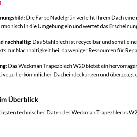
g
inungsbild:
Die Farbe Nadelgrün verleiht Ihrem Dach eine 
armonisch in die Umgebung ein und wertet das Erscheinung
d nachhaltig:
Das Stahlblech ist recycelbar und somit ein
s zur Nachhaltigkeit bei, da weniger Ressourcen für Rep
ng:
Das Weckman Trapezblech W20 bietet ein hervorragende
tive zu herkömmlichen Dacheindeckungen und überzeugt d
im Überblick
chtigsten technischen Daten des Weckman Trapezblechs W2
T