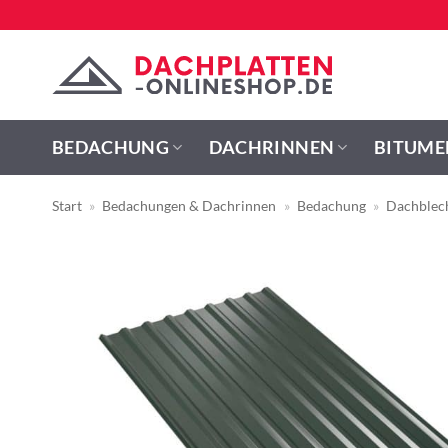
Zum
Inhalt
springen
BEDACHUNG
DACHRINNEN
BITUME
Start
»
Bedachungen & Dachrinnen
»
Bedachung
»
Dachblec