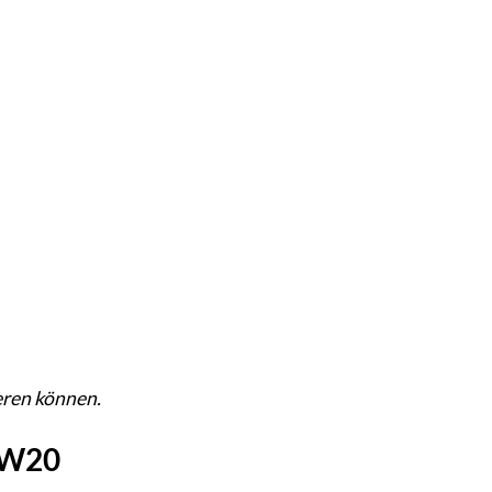
eren können.
 W20