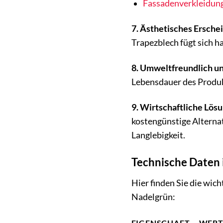
Fassadenverkleidun
7. Ästhetisches Ersche
Trapezblech fügt sich h
8. Umweltfreundlich un
Lebensdauer des Produkt
9. Wirtschaftliche Lösu
kostengünstige Alterna
Langlebigkeit.
Technische Daten 
Hier finden Sie die wi
Nadelgrün:
EIGENSCHAFT
WER