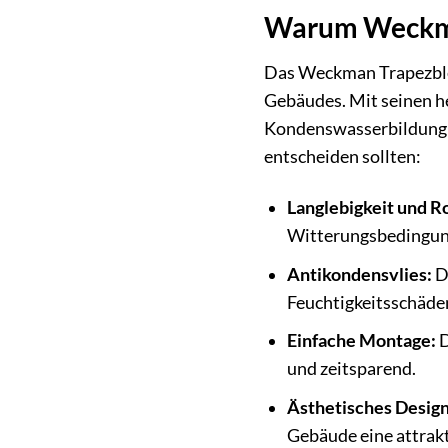
Warum Weckma
Das Weckman Trapezblech
Gebäudes. Mit seinen h
Kondenswasserbildung u
entscheiden sollten:
Langlebigkeit und R
Witterungsbedingun
Antikondensvlies:
Da
Feuchtigkeitsschäde
Einfache Montage:
D
und zeitsparend.
Ästhetisches Design
Gebäude eine attrakt