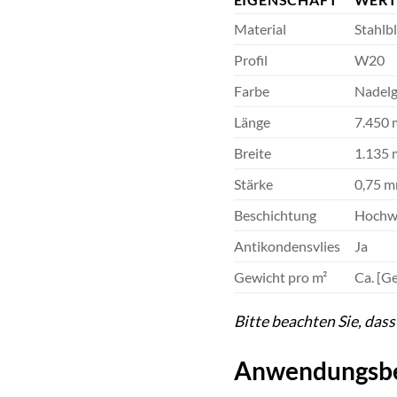
Material
Stahlb
Profil
W20
Farbe
Nadel
Länge
7.450
Breite
1.135
Stärke
0,75 
Beschichtung
Hochwe
Antikondensvlies
Ja
Gewicht pro m²
Ca. [G
Bitte beachten Sie, das
Anwendungsbe