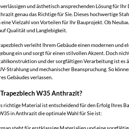
zuverlässigen und ästhetisch ansprechenden Lösung für Ih
razit genau das Richtige für Sie. Dieses hochwertige Sta
 eine Vielzahl von Vorteilen für Ihr Bauprojekt. Ob Neuba
auf Qualität und Langlebigkeit.
rapezblech verleiht Ihrem Gebäude einen modernen und ele
bung ein und sorgt für einen stilvollen Akzent. Doch nic
ahlkonstruktion und der sorgfältigen Verarbeitung ist es
UV-Strahlung und mechanischer Beanspruchung. So können 
res Gebäudes verlassen.
rapezblech W35 Anthrazit?
s richtige Material ist entscheidend für den Erfolg Ihres 
5 in Anthrazit die optimale Wahl für Sie ist:
an steht für erstklassige Materialien und eine sorgfältig