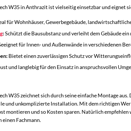
 W35 in Anthrazit ist vielseitig einsetzbar und eignet s
eal für Wohnhäuser, Gewerbegebäude, landwirtschaftlich
g
:
Schützt die Bausubstanz und verleiht dem Gebäude ein
eeignet für Innen- und Außenwände in verschiedenen Ber
en:
Bietet einen zuverlässigen Schutz vor Witterungseinfl
st und langlebig für den Einsatz in anspruchsvollen Umg
h W35 zeichnet sich durch seine einfache Montage aus. D
lle und unkomplizierte Installation. Mit dem richtigen 
bst montieren und so Kosten sparen. Natürlich empfehlen 
h einen Fachmann.