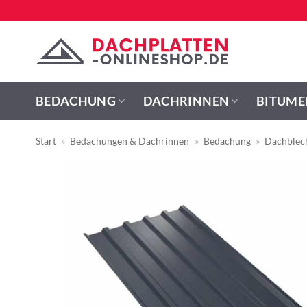
Zum
Inhalt
springen
BEDACHUNG
DACHRINNEN
BITUME
Start
»
Bedachungen & Dachrinnen
»
Bedachung
»
Dachblec