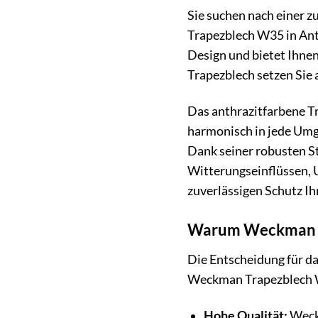
Sie suchen nach einer 
Trapezblech W35 in Anth
Design und bietet Ihnen
Trapezblech setzen Sie 
Das anthrazitfarbene T
harmonisch in jede Umge
Dank seiner robusten St
Witterungseinflüssen, 
zuverlässigen Schutz Ih
Warum Weckman T
Die Entscheidung für da
Weckman Trapezblech W3
Hohe Qualität:
Weckm