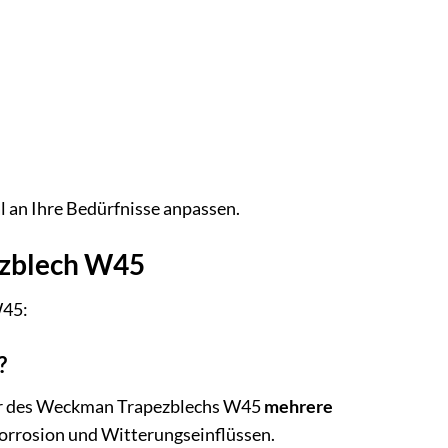
 an Ihre Bedürfnisse anpassen.
ezblech W45
W45:
?
er des Weckman Trapezblechs W45
mehrere
Korrosion und Witterungseinflüssen.