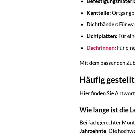
Befestigungsmateria
Kantteile:
Ortgangbl
Dichtbänder:
Für wa
Lichtplatten:
Für ein
Dachrinnen
:
Für ein
Mit dem passenden Zubeh
Häufig gestel
Hier finden Sie Antwor
Wie lange ist die
Bei fachgerechter Mon
Jahrzehnte
. Die hochwe