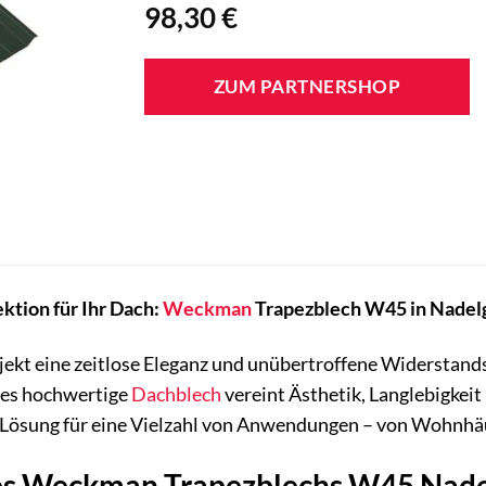
98,30
€
ZUM PARTNERSHOP
ktion für Ihr Dach:
Weckman
Trapezblech W45 in Nadel
ojekt eine zeitlose Eleganz und unübertroffene Widersta
ses hochwertige
Dachblech
vereint Ästhetik, Langlebigkeit
e Lösung für eine Vielzahl von Anwendungen – von Wohnhäu
des Weckman Trapezblechs W45 Nade