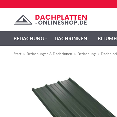
Zum
Inhalt
springen
BEDACHUNG
DACHRINNEN
BITUME
Start
»
Bedachungen & Dachrinnen
»
Bedachung
»
Dachblec