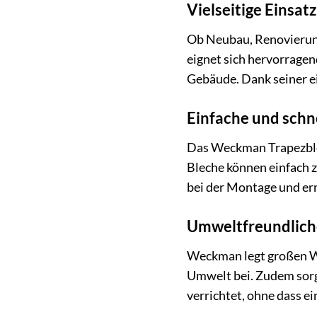
Vielseitige Einsat
Ob Neubau, Renovierung
eignet sich hervorragen
Gebäude. Dank seiner e
Einfache und schn
Das Weckman Trapezblec
Bleche können einfach 
bei der Montage und erm
Umweltfreundliche
Weckman legt großen W
Umwelt bei. Zudem sorgt
verrichtet, ohne dass ei