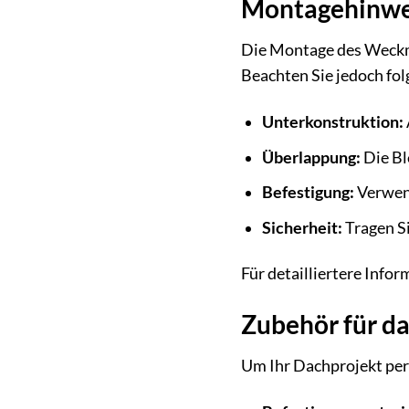
Montagehinwe
Die Montage des Weckma
Beachten Sie jedoch fo
Unterkonstruktion:
Überlappung:
Die Bl
Befestigung:
Verwend
Sicherheit:
Tragen Si
Für detailliertere Info
Zubehör für d
Um Ihr Dachprojekt per