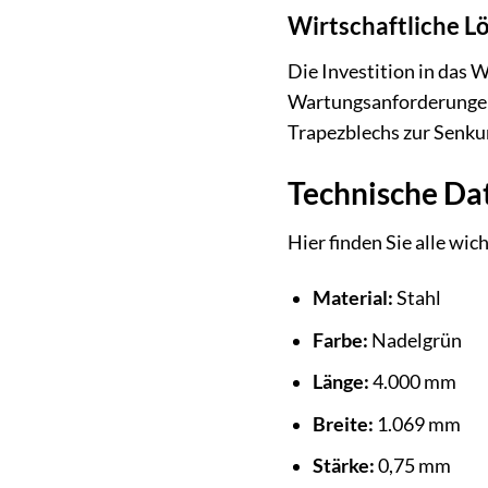
Wirtschaftliche L
Die Investition in das 
Wartungsanforderungen 
Trapezblechs zur Senkun
Technische Da
Hier finden Sie alle w
Material:
Stahl
Farbe:
Nadelgrün
Länge:
4.000 mm
Breite:
1.069 mm
Stärke:
0,75 mm