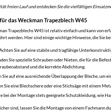
vität freien Lauf und entdecken Sie die vielfältigen Eins
für das Weckman Trapezblech W45
n Trapezblechs W45 ist relativ einfach und kann von er
t werden. Hier sind einige wichtige Hinweise, die Sie be
Achten Sie auf eine stabile und tragfähige Unterkonstrukti
en Sie spezielle Schrauben oder Nieten, die für die Befes
hraubenabstand und die korrekte Abdichtung.
 Sie auf eine ausreichende Überlappung der Bleche, um ei
 Sie eine Blechschere oder eine Stichsäge mit einem Meta
e bei der Montage stets geeignete Schutzkleidung, wie Ha
cher sind, lassen Sie die Montage von einem Fachmann durc