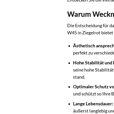
Warum Weckman
Die Entscheidung für da
W45 in Ziegelrot bietet
Ästhetisch ansprec
perfekt zu verschied
Hohe Stabilität und 
seine hohe Stabilitä
stand.
Optimaler Schutz vo
und schützt so Ihre
Lange Lebensdauer:
äußerst langlebig un