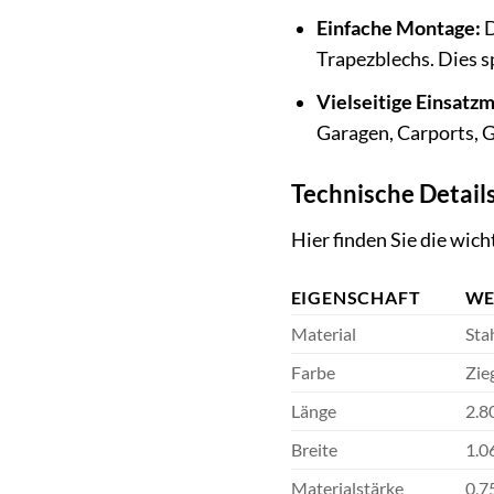
Einfache Montage:
D
Trapezblechs. Dies sp
Vielseitige Einsatzm
Garagen, Carports, 
Technische Detail
Hier finden Sie die wi
EIGENSCHAFT
WE
Material
Sta
Farbe
Zie
Länge
2.8
Breite
1.0
Materialstärke
0,7