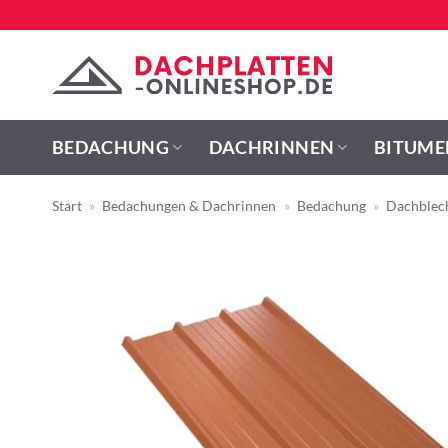
Zum
Inhalt
springen
BEDACHUNG
DACHRINNEN
BITUME
Start
»
Bedachungen & Dachrinnen
»
Bedachung
»
Dachblec