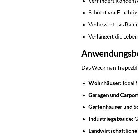
Verhindert Kondens
Schützt vor Feuchti
Verbessert das Rau
Verlängert die Lebe
Anwendungsbe
Das Weckman Trapezblech
Wohnhäuser:
Ideal 
Garagen und Carport
Gartenhäuser und S
Industriegebäude:
G
Landwirtschaftliche