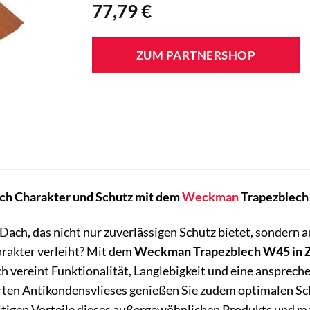
77,79
€
ZUM PARTNERSHOP
ach Charakter und Schutz mit dem
Weckman
Trapezblech 
ach, das nicht nur zuverlässigen Schutz bietet, sondern 
rakter verleiht? Mit dem
Weckman Trapezblech W45 in Z
 vereint Funktionalität, Langlebigkeit und eine anspreche
erten Antikondensvlieses genießen Sie zudem optimalen Sc
ältigen Vorteile dieses außergewöhnlichen Produkts und m