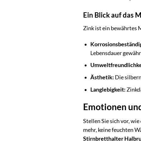
Ein Blick auf das M
Zink ist ein bewährtes 
Korrosionsbeständig
Lebensdauer gewährl
Umweltfreundlichke
Ästhetik:
Die silber
Langlebigkeit:
Zinkdä
Emotionen und 
Stellen Sie sich vor, w
mehr, keine feuchten W
Stirnbretthalter Halbru