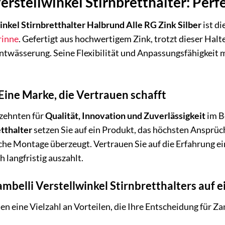
rstellwinkel Stirnbretthalter: Perfe
inkel Stirnbretthalter Halbrund Alle RG Zink Silber
ist di
rinne
. Gefertigt aus hochwertigem Zink, trotzt dieser Hal
twässerung. Seine Flexibilität und Anpassungsfähigkeit m
ine Marke, die Vertrauen schafft
rzehnten für
Qualität, Innovation und Zuverlässigkeit
im B
tthalter
setzen Sie auf ein Produkt, das höchsten Ansprü
he Montage überzeugt. Vertrauen Sie auf die Erfahrung ein
ch langfristig auszahlt.
ambelli Verstellwinkel Stirnbretthalters auf e
nen eine Vielzahl an Vorteilen, die Ihre Entscheidung für 