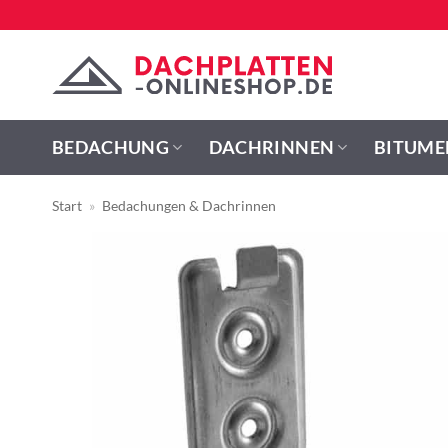
Zum
Inhalt
springen
BEDACHUNG
DACHRINNEN
BITUME
Start
»
Bedachungen & Dachrinnen