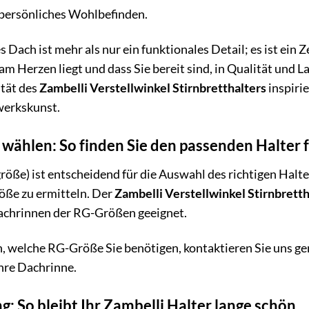
 persönliches Wohlbefinden.
 Dach ist mehr als nur ein funktionales Detail; es ist ein Z
m Herzen liegt und dass Sie bereit sind, in Qualität und La
ität des
Zambelli Verstellwinkel Stirnbretthalters
inspirie
erkskunst.
 wählen: So finden Sie den passenden Halter 
öße) ist entscheidend für die Auswahl des richtigen Halt
ße zu ermitteln. Der
Zambelli Verstellwinkel Stirnbretth
achrinnen der RG-Größen geeignet.
in, welche RG-Größe Sie benötigen, kontaktieren Sie uns ge
hre Dachrinne.
: So bleibt Ihr Zambelli Halter lange schön