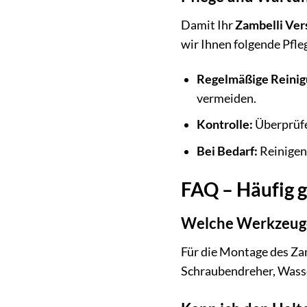
Damit Ihr
Zambelli Vers
wir Ihnen folgende Pf
Regelmäßige Reinig
vermeiden.
Kontrolle:
Überprüfen
Bei Bedarf:
Reinigen
FAQ – Häufig g
Welche Werkzeuge 
Für die Montage des Zam
Schraubendreher, Wasse