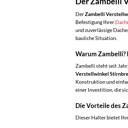
Der Zambelli Ve
Der
Zambelli Verstellw
Befestigung Ihrer
Dach
und zuverlässige Dachen
bauliche Situation.
Warum Zambelli? E
Zambelli steht seit Jah
Verstellwinkel Stirnbre
Konstruktion und einfac
einer Investition, die si
Die Vorteile des Z
Dieser Halter bietet Ih