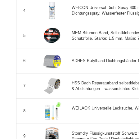
WEICON Universal Dicht-Spray 400 ml
4
Dichtungsspray, Wasserfester Flüssig
MEM Bitumen-Band, Selbstklebendes
5
Schutzfolie, Stärke: 1,5 mm, Maße: 7
ADHES Butylband Dichtungsbänder 
6
HSS Dach Reparaturband selbstkleben
7
& Abdichtungen – wasserdichtes Kleb 
WEILAOK Universelle Lecksuche, Was
8
...
Stormdry Flüssigkunststoff Schwarz 
9
Reparatur fürs Dach | Dachabdichtung 