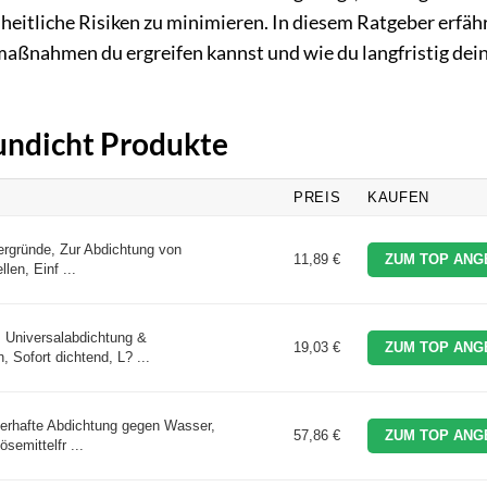
eitliche Risiken zu minimieren. In diesem Ratgeber erfähr
maßnahmen du ergreifen kannst und wie du langfristig dei
 undicht Produkte
PREIS
KAUFEN
ergründe, Zur Abdichtung von
11,89 €
ZUM TOP ANG
len, Einf ...
Universalabdichtung &
19,03 €
ZUM TOP ANG
, Sofort dichtend, L? ...
rhafte Abdichtung gegen Wasser,
57,86 €
ZUM TOP ANG
semittelfr ...