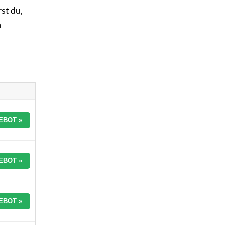
st du,
n
EBOT »
EBOT »
EBOT »