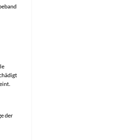
ebeband
le
chädigt
eint.
ge der