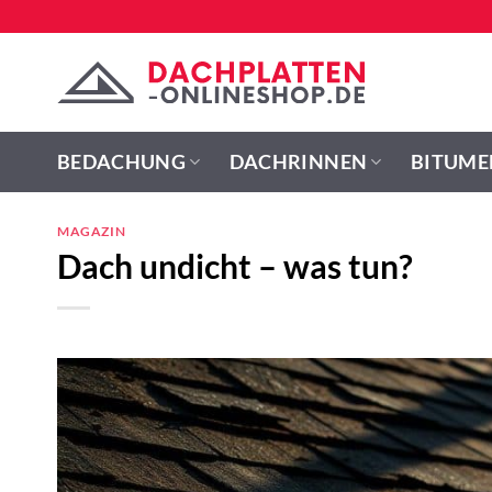
Zum
Inhalt
springen
BEDACHUNG
DACHRINNEN
BITUME
MAGAZIN
Dach undicht – was tun?