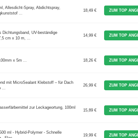
, Allesdicht-Spray, Abdichtspray,
18,49 €
ZUM TOP ANG
kunststof ...
 Dichtungsband, UV-beständige
14,99 €
ZUM TOP ANG
,5 cm x 10 m, ...
100mm x 5m ...
18,26 €
ZUM TOP ANG
d mit MicroSealant Klebstoff – für Dach
26,99 €
ZUM TOP ANG
...
serfärbemittel zur Leckageortung, 100ml
15,89 €
ZUM TOP ANG
500 ml - Hybrid-Polymer - Schnelle
19,99 €
ZUM TOP ANG
- Flac ...