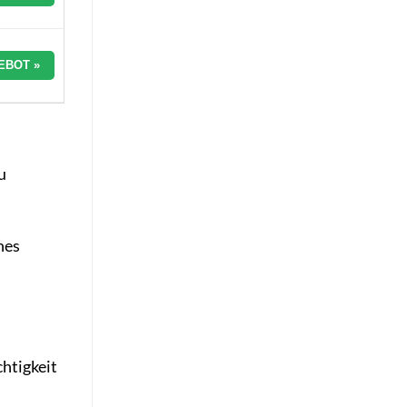
EBOT »
u
hes
htigkeit