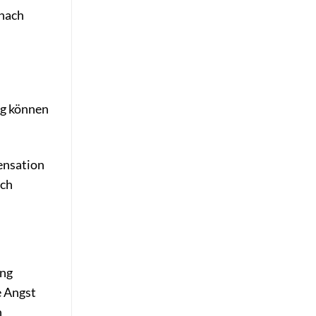
 nach
ng können
ensation
ach
ung
e Angst
n