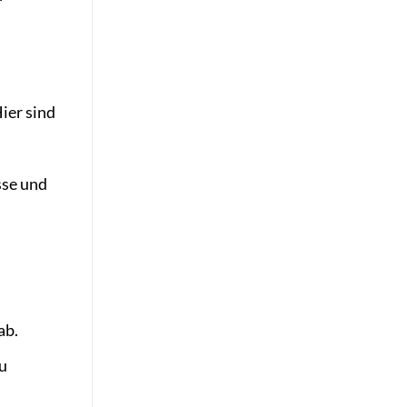
ier sind
sse und
ab.
u