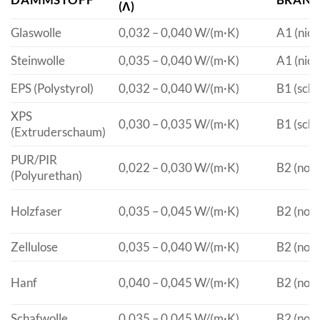
(Λ)
Glaswolle
0,032 – 0,040 W/(m·K)
A1 (nich
Steinwolle
0,035 – 0,040 W/(m·K)
A1 (nich
EPS (Polystyrol)
0,032 – 0,040 W/(m·K)
B1 (sch
XPS
0,030 – 0,035 W/(m·K)
B1 (sch
(Extruderschaum)
PUR/PIR
0,022 – 0,030 W/(m·K)
B2 (nor
(Polyurethan)
Holzfaser
0,035 – 0,045 W/(m·K)
B2 (nor
Zellulose
0,035 – 0,040 W/(m·K)
B2 (nor
Hanf
0,040 – 0,045 W/(m·K)
B2 (nor
Schafwolle
0,035 – 0,045 W/(m·K)
B2 (nor