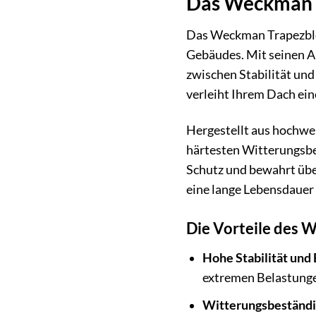
Das Weckman T
Das Weckman Trapezblech
Gebäudes. Mit seinen A
zwischen Stabilität un
verleiht Ihrem Dach eine
Hergestellt aus hochwer
härtesten Witterungsbe
Schutz und bewahrt über
eine lange Lebensdaue
Die Vorteile des 
Hohe Stabilität und 
extremen Belastunge
Witterungsbeständi