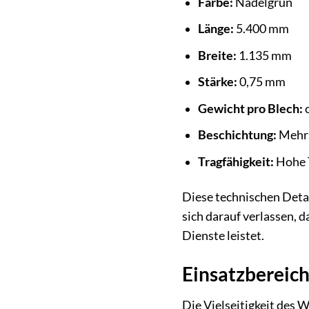
Farbe:
Nadelgrün
Länge:
5.400 mm
Breite:
1.135 mm
Stärke:
0,75 mm
Gewicht pro Blech:
c
Beschichtung:
Mehrs
Tragfähigkeit:
Hohe T
Diese technischen Deta
sich darauf verlassen, 
Dienste leistet.
Einsatzbereic
Die Vielseitigkeit des