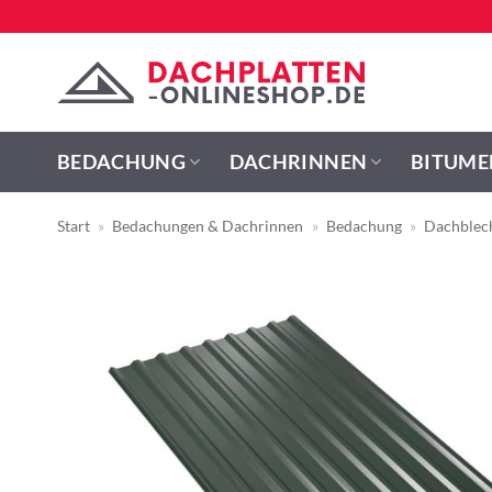
Zum
Inhalt
springen
BEDACHUNG
DACHRINNEN
BITUME
Start
»
Bedachungen & Dachrinnen
»
Bedachung
»
Dachblec