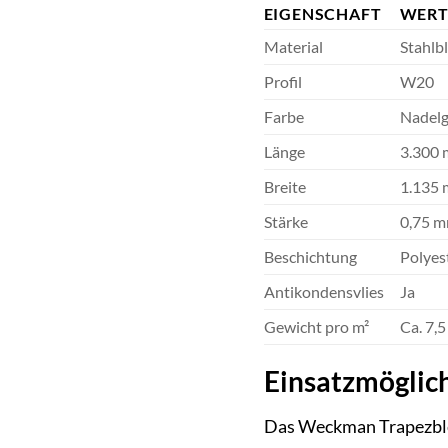
EIGENSCHAFT
WER
Material
Stahlb
Profil
W20
Farbe
Nadel
Länge
3.300
Breite
1.135
Stärke
0,75 
Beschichtung
Polyes
Antikondensvlies
Ja
Gewicht pro m²
Ca. 7,5
Einsatzmöglic
Das Weckman Trapezblec