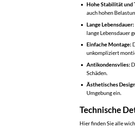
Hohe Stabilität und 
auch hohen Belastun
Lange Lebensdauer:
lange Lebensdauer g
Einfache Montage:
D
unkompliziert monti
Antikondensvlies:
Da
Schäden.
Ästhetisches Design
Umgebung ein.
Technische Det
Hier finden Sie alle w