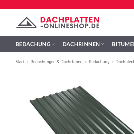
Zum
Inhalt
springen
BEDACHUNG
DACHRINNEN
BITUME
Start
»
Bedachungen & Dachrinnen
»
Bedachung
»
Dachblec