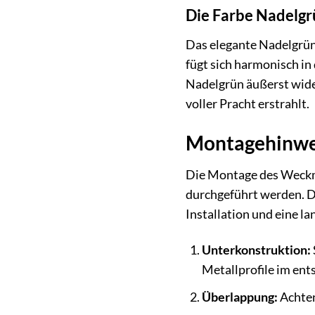
Die Farbe Nadelgrü
Das elegante Nadelgrün
fügt sich harmonisch in
Nadelgrün äußerst wide
voller Pracht erstrahlt.
Montagehinwe
Die Montage des Weckm
durchgeführt werden. D
Installation und eine l
Unterkonstruktion:
Metallprofile im en
Überlappung:
Achten