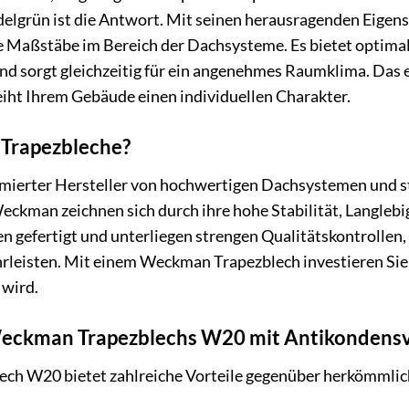
delgrün ist die Antwort. Mit seinen herausragenden Eigen
e Maßstäbe im Bereich der Dachsysteme. Es bietet optima
d sorgt gleichzeitig für ein angenehmes Raumklima. Das e
iht Ihrem Gebäude einen individuellen Charakter.
rapezbleche?
ierter Hersteller von hochwertigen Dachsystemen und steh
ckman zeichnen sich durch ihre hohe Stabilität, Langlebi
en gefertigt und unterliegen strengen Qualitätskontrollen
rleisten. Mit einem Weckman Trapezblech investieren Sie 
 wird.
Weckman Trapezblechs W20 mit Antikondensv
ch W20 bietet zahlreiche Vorteile gegenüber herkömmli