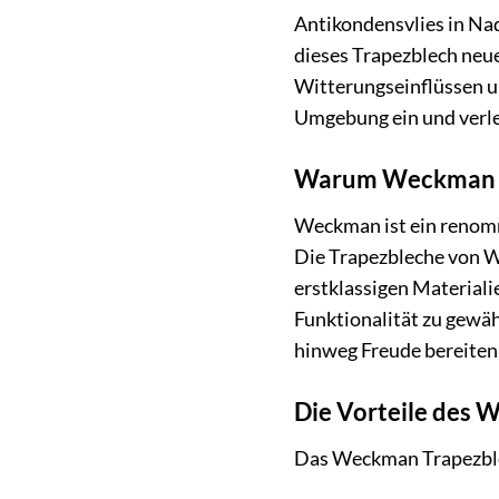
Antikondensvlies in Na
dieses Trapezblech neu
Witterungseinflüssen un
Umgebung ein und verle
Warum Weckman T
Weckman ist ein renomm
Die Trapezbleche von We
erstklassigen Materiali
Funktionalität zu gewäh
hinweg Freude bereiten
Die Vorteile des 
Das Weckman Trapezble