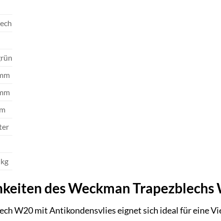
T
lech
grün
 mm
 mm
mm
ter
 kg
hkeiten des Weckman Trapezblechs
h W20 mit Antikondensvlies eignet sich ideal für eine V