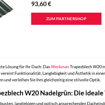
93,60
€
ZUM PARTNERSHOP
kte Lösung für Ihr Dach: Das
Weckman
Trapezblech W20 mi
vereint Funktionalität, Langlebigkeit und Ästhetik in ein
 und verleihen Sie ihm gleichzeitig eine stilvolle Optik.
zblech W20 Nadelgrün: Die ideale 
robusten, langlebigen und optisch ansprechenden Dache