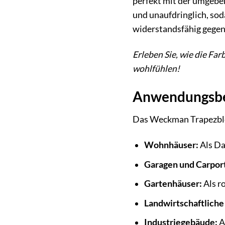
perfekt mit der umgebe
und unaufdringlich, sod
widerstandsfähig gegenü
Erleben Sie, wie die Fa
wohlfühlen!
Anwendungsbe
Das Weckman Trapezblec
Wohnhäuser:
Als Da
Garagen und Carport
Gartenhäuser:
Als r
Landwirtschaftlich
Industriegebäude:
A