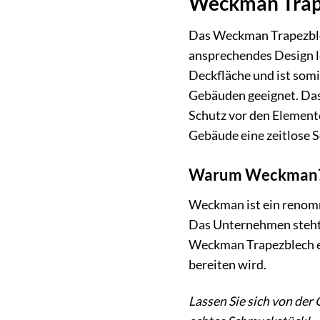
Weckman Trape
Das Weckman Trapezblech
ansprechendes Design l
Deckfläche und ist som
Gebäuden geeignet. Das 
Schutz vor den Elemente
Gebäude eine zeitlose S
Warum Weckman
Weckman ist ein renomm
Das Unternehmen steht 
Weckman Trapezblech en
bereiten wird.
Lassen Sie sich von de