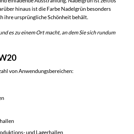
d einladende Ausstrahlung. Nadelgrün ist zeitlos
arüber hinaus ist die Farbe Nadelgrün besonders
h ihre ursprüngliche Schönheit behält.
und es zu einem Ort macht, an dem Sie sich rundum
 W20
elzahl von Anwendungsbereichen:
en
hallen
oduktions- und Lagerhallen