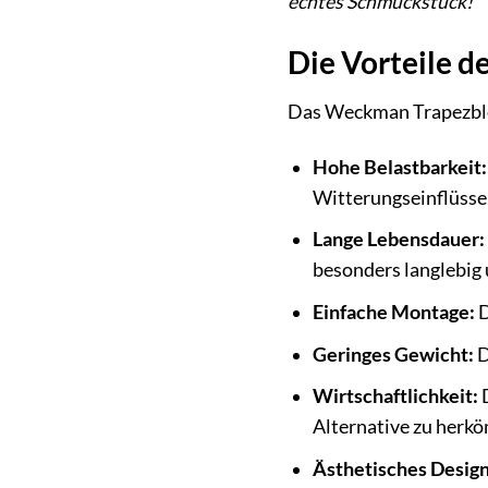
echtes Schmuckstück!
Die Vorteile 
Das Weckman Trapezblech
Hohe Belastbarkeit:
Witterungseinflüsse
Lange Lebensdauer:
besonders langlebig
Einfache Montage:
D
Geringes Gewicht:
D
Wirtschaftlichkeit:
D
Alternative zu herk
Ästhetisches Design