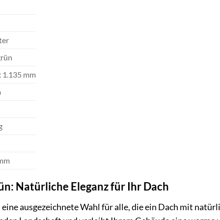
T
ter
grün
x 1.135 mm
m
g
 mm
n: Natürliche Eleganz für Ihr Dach
 eine ausgezeichnete Wahl für alle, die ein Dach mit natür