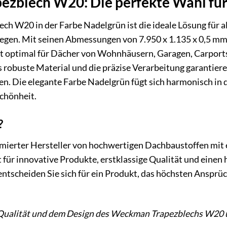
zblech W20: Die perfekte Wahl für
 W20 in der Farbe Nadelgrün ist die ideale Lösung für alle
egen. Mit seinen Abmessungen von 7.950 x 1.135 x 0,5 mm 
it optimal für Dächer von Wohnhäusern, Garagen, Carport
robuste Material und die präzise Verarbeitung garantiere
n. Die elegante Farbe Nadelgrün fügt sich harmonisch in 
chönheit.
?
ierter Hersteller von hochwertigen Dachbaustoffen mit ei
für innovative Produkte, erstklassige Qualität und eine
tscheiden Sie sich für ein Produkt, das höchsten Ansprüc
r Qualität und dem Design des Weckman Trapezblechs W20 ü