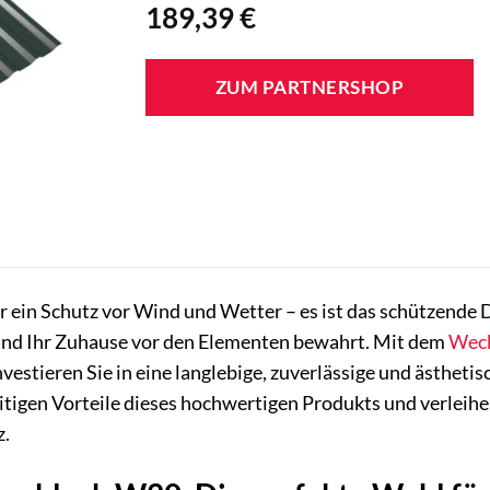
189,39
€
ZUM PARTNERSHOP
ur ein Schutz vor Wind und Wetter – es ist das schützende 
nd Ihr Zuhause vor den Elementen bewahrt. Mit dem
Wec
nvestieren Sie in eine langlebige, zuverlässige und ästhet
eitigen Vorteile dieses hochwertigen Produkts und verlei
z.