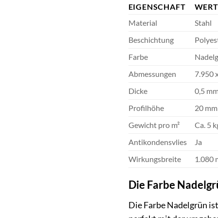
EIGENSCHAFT
WER
Material
Stahl
Beschichtung
Polyes
Farbe
Nadel
Abmessungen
7.950 
Dicke
0,5 m
Profilhöhe
20 mm
Gewicht pro m²
Ca. 5 k
Antikondensvlies
Ja
Wirkungsbreite
1.080
Die Farbe Nadelgrü
Die Farbe Nadelgrün ist