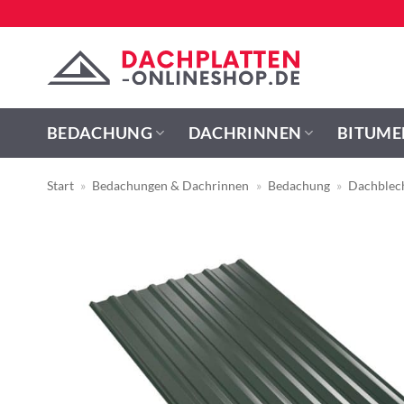
Zum
Inhalt
springen
BEDACHUNG
DACHRINNEN
BITUME
Start
»
Bedachungen & Dachrinnen
»
Bedachung
»
Dachblec