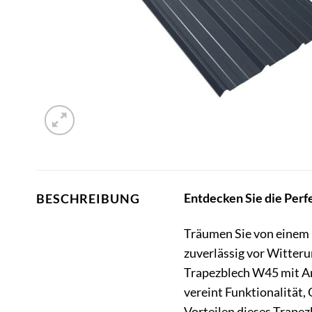
Entdecken Sie die Perfe
BESCHREIBUNG
Träumen Sie von einem D
zuverlässig vor Witter
Trapezblech W45 mit Ant
vereint Funktionalität,
Vorteilen dieses Trapez