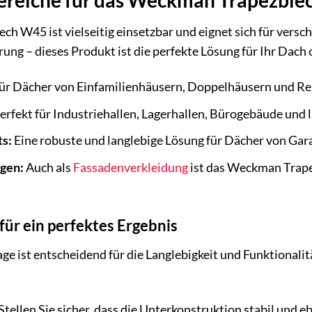
reiche für das Weckman Trapezble
h W45 ist vielseitig einsetzbar und eignet sich für ver
ung – dieses Produkt ist die perfekte Lösung für Ihr Dach 
für Dächer von Einfamilienhäusern, Doppelhäusern und R
erfekt für Industriehallen, Lagerhallen, Bürogebäude und 
s:
Eine robuste und langlebige Lösung für Dächer von Gar
gen:
Auch als
Fassadenverkleidung
ist das Weckman Trape
ür ein perfektes Ergebnis
e ist entscheidend für die Langlebigkeit und Funktionalit
Stellen Sie sicher, dass die Unterkonstruktion stabil und e