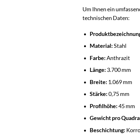
Um Ihnen ein umfassend
technischen Daten:
Produktbezeichnun
Material:
Stahl
Farbe:
Anthrazit
Länge:
3.700 mm
Breite:
1.069 mm
Stärke:
0,75 mm
Profilhöhe:
45 mm
Gewicht pro Quadra
Beschichtung:
Korro