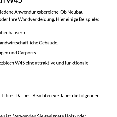
ch W45
schiedene Anwendungsbereiche. Ob Neubau,
oder Ihre Wandverkleidung. Hier einige Beispiele:
eihenhäusern.
landwirtschaftliche Gebäude.
agen und Carports.
zblech W45 eine attraktive und funktionale
ät Ihres Daches. Beachten Sie daher die folgenden
ben ist. Verwenden Sie geeignete Holz- oder