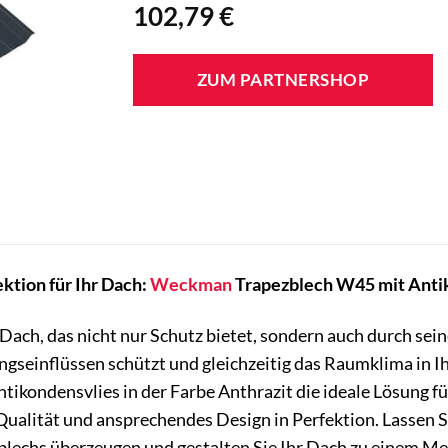
102,79
€
ZUM PARTNERSHOP
ktion für Ihr Dach:
Weckman
Trapezblech W45 mit Antik
ach, das nicht nur Schutz bietet, sondern auch durch seine 
ungseinflüssen schützt und gleichzeitig das Raumklima in
ikondensvlies in der Farbe Anthrazit die ideale Lösung 
 Qualität und ansprechendes Design in Perfektion. Lassen 
blechs überzeugen und gestalten Sie Ihr Dach zu einem M