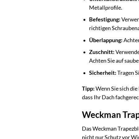
Metallprofile.
Befestigung:
Verwend
richtigen Schrauben
Überlappung:
Achten
Zuschnitt:
Verwenden
Achten Sie auf saube
Sicherheit:
Tragen Si
Tipp:
Wenn Sie sich die 
dass Ihr Dach fachgerec
Weckman Trape
Das Weckman Trapezblech
nicht nur Schutz vor Wi