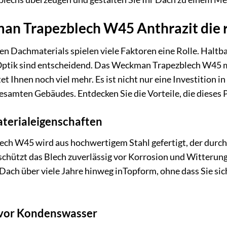
 Trapezblech W45 Anthrazit die ri
gen Dachmaterials spielen viele Faktoren eine Rolle. Halt
Optik sind entscheidend. Das Weckman Trapezblech W45 mit
 Ihnen noch viel mehr. Es ist nicht nur eine Investition i
gesamten Gebäudes. Entdecken Sie die Vorteile, die diese
terialeigenschaften
h W45 wird aus hochwertigem Stahl gefertigt, der durch 
schützt das Blech zuverlässig vor Korrosion und Witterun
hr Dach über viele Jahre hinweg inTopform, ohne dass Sie
 vor Kondenswasser