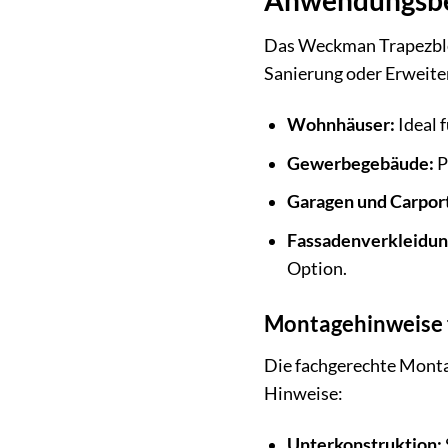
Anwendungsbe
Das Weckman Trapezblec
Sanierung oder Erweiter
Wohnhäuser:
Ideal 
Gewerbegebäude:
P
Garagen und Carport
Fassadenverkleidun
Option.
Montagehinweise f
Die fachgerechte Montag
Hinweise:
Unterkonstruktion: