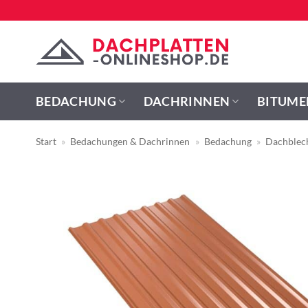
Zum
Inhalt
springen
BEDACHUNG
DACHRINNEN
BITUME
Start
»
Bedachungen & Dachrinnen
»
Bedachung
»
Dachblec