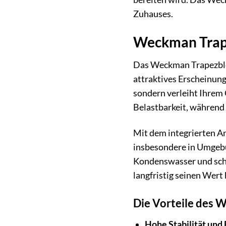
Zuhauses.
Weckman Trape
Das Weckman Trapezblech
attraktives Erscheinung
sondern verleiht Ihrem 
Belastbarkeit, während 
Mit dem integrierten A
insbesondere in Umgebu
Kondenswasser und schüt
langfristig seinen Wert 
Die Vorteile des 
Hohe Stabilität und 