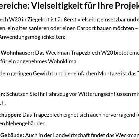
iche: Vielseitigkeit für Ihre Proje
 W20 in Ziegelrot ist äußerst vielseitig einsetzbar und eig
en, ein altes sanieren oder einen Carport bauen möchten – d
ie Anwendungsmöglichkeiten:
r Wohnhäuser:
Das Weckman Trapezblech W20 bietet einen
 für ein angenehmes Wohnklima.
dem geringen Gewicht und der einfachen Montage ist das Tr
n:
Schützen Sie Ihr Fahrzeug vor Witterungseinflüssen mi
ch.
chuppen:
Das Trapezblech eignet sich auch hervorragend 
en Nebengebäuden.
e Gebäude:
Auch in der Landwirtschaft findet das Weckma