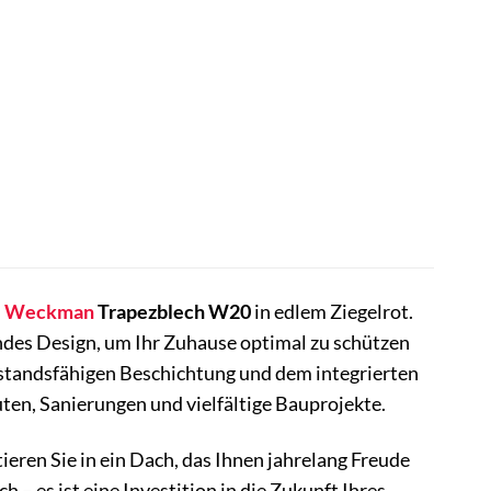
m
Weckman
Trapezblech W20
in edlem Ziegelrot.
ndes Design, um Ihr Zuhause optimal zu schützen
erstandsfähigen Beschichtung und dem integrierten
en, Sanierungen und vielfältige Bauprojekte.
ieren Sie in ein Dach, das Ihnen jahrelang Freude
– es ist eine Investition in die Zukunft Ihres