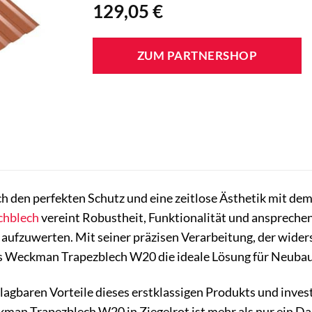
129,05
€
ZUM PARTNERSHOP
h den perfekten Schutz und eine zeitlose Ästhetik mit de
chblech
vereint Robustheit, Funktionalität und anspreche
h aufzuwerten. Mit seiner präzisen Verarbeitung, der wid
as Weckman Trapezblech W20 die ideale Lösung für Neubaut
lagbaren Vorteile dieses erstklassigen Produkts und invest
man Trapezblech W20 in Ziegelrot ist mehr als nur ein Dach 