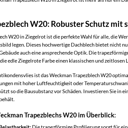
zblech W20: Robuster Schutz mit st
 W20 in Ziegelrot ist die perfekte Wahl für alle, die Wert
sbild legen. Dieses hochwertige Dachblech bietet nicht nu
Gebäude auch eine ansprechende Optik. Die trapezförmige P
die edle Ziegelrote Farbe einen klassischen und zeitlosen 
ntikondensvlies ist das Weckman Trapezblech W20 optima
ngen mit hoher Luftfeuchtigkeit oder Temperaturschwanku
zt so die Bausubstanz vor Schäden. Investieren Sie in ein
behält.
Weckman Trapezblechs W20 im Überblick:
Belastbarkeit:
Die trapezförmige Profilierung sorgt für ei