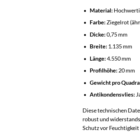
Material:
Hochwertig
Farbe:
Ziegelrot (äh
Dicke:
0,75 mm
Breite:
1.135 mm
Länge:
4.550 mm
Profilhöhe:
20 mm
Gewicht pro Quadra
Antikondensvlies:
Ja
Diese technischen Daten
robust und widerstands
Schutz vor Feuchtigkeit 