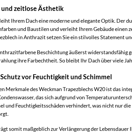
 und zeitlose Ästhetik
leiht Ihrem Dach eine moderne und elegante Optik. Der d
farben und Baustilen und verleiht Ihrem Gebäude einen z
lech in Anthrazit setzen Sie ein stilvolles Statement un
 anthrazitfarbene Beschichtung äußerst widerstandsfähig 
ahlung ihre Farbechtheit. So bleibt Ihr Dach über viele Jah
 Schutz vor Feuchtigkeit und Schimmel
en Merkmale des Weckman Trapezblechs W20 ist das integri
 Kondenswasser, das sich aufgrund von Temperaturuntersc
l und Feuchtigkeitsschäden verhindert, was nicht nur die
rgt.
rägt somit maßgeblich zur Verlängerung der Lebensdauer I