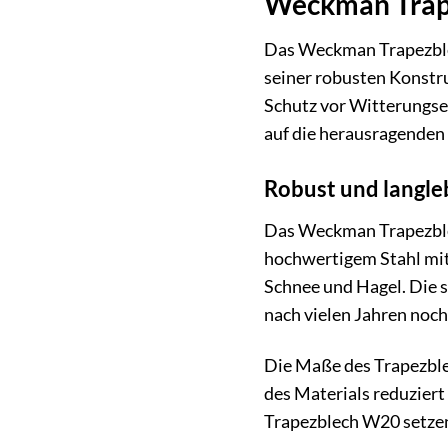
Weckman Trape
Das Weckman Trapezblech
seiner robusten Konstr
Schutz vor Witterungsei
auf die herausragenden 
Robust und langle
Das Weckman Trapezblec
hochwertigem Stahl mit
Schnee und Hagel. Die s
nach vielen Jahren noc
Die Maße des Trapezblec
des Materials reduzier
Trapezblech W20 setzen