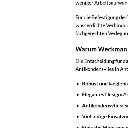
weniger Arbeitsaufwand 
Für die Befestigung der
wasserdichte Verbindung
fachgerechten Verlegun
Warum Weckman Tra
Die Entscheidung für da
Antikondensvlies in Ant
Robust und langlebi
Elegantes Design:
An
Antikondensvlies:
Sc
Vielseitige Einsatzm
Einfache Montage:
S