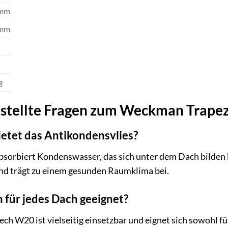
 mm
 mm
g
estellte Fragen zum Weckman Trape
ietet das Antikondensvlies?
bsorbiert Kondenswasser, das sich unter dem Dach bilden 
nd trägt zu einem gesunden Raumklima bei.
h für jedes Dach geeignet?
 W20 ist vielseitig einsetzbar und eignet sich sowohl fü