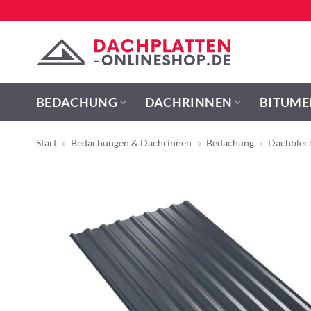
Zum
Inhalt
springen
BEDACHUNG
DACHRINNEN
BITUME
Start
»
Bedachungen & Dachrinnen
»
Bedachung
»
Dachblec