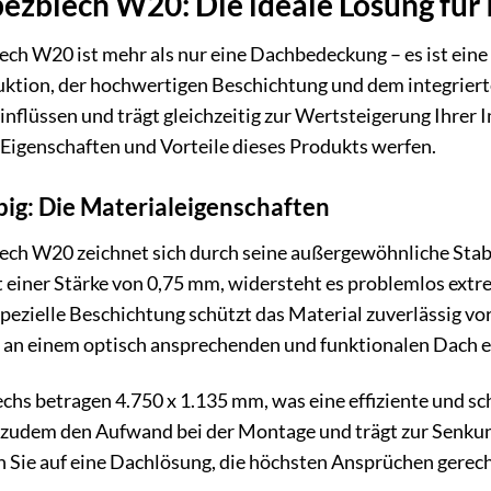
zblech W20: Die ideale Lösung für 
 W20 ist mehr als nur eine Dachbedeckung – es ist eine I
uktion, der hochwertigen Beschichtung und dem integriert
nflüssen und trägt gleichzeitig zur Wertsteigerung Ihrer 
Eigenschaften und Vorteile dieses Produkts werfen.
big: Die Materialeigenschaften
h W20 zeichnet sich durch seine außergewöhnliche Stabili
 einer Stärke von 0,75 mm, widersteht es problemlos ex
pezielle Beschichtung schützt das Material zuverlässig vo
h an einem optisch ansprechenden und funktionalen Dach 
hs betragen 4.750 x 1.135 mm, was eine effiziente und sc
t zudem den Aufwand bei der Montage und trägt zur Senk
 Sie auf eine Dachlösung, die höchsten Ansprüchen gerech