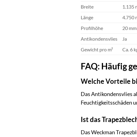
Breite
1.135
Länge
4.750
Profilhöhe
20 mm
Antikondensvlies
Ja
Gewicht pro m²
Ca. 6 k
FAQ: Häufig g
Welche Vorteile b
Das Antikondensvlies a
Feuchtigkeitsschäden u
Ist das Trapezblec
Das Weckman Trapezblech